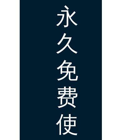
永
久
免
费
使