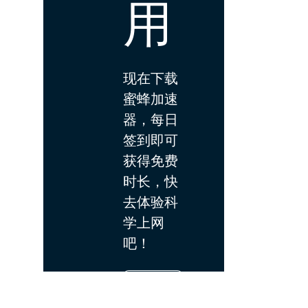
用
现在下载
蜜蜂加速
器，每日
签到即可
获得免费
时长，快
去体验科
学上网
吧！
下载
App