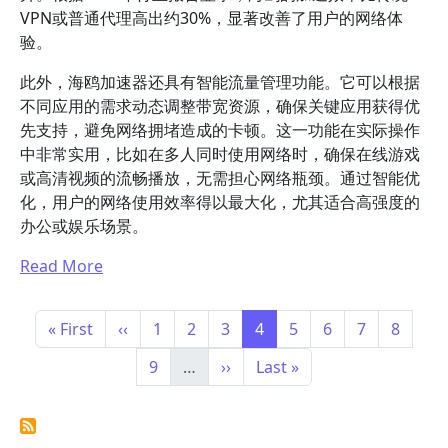
VPN或普通代理高出约30%，显著改善了用户的网络体
验。
此外，海鸥加速器还具有智能流量管理功能。它可以根据
不同应用的需求动态调整带宽资源，确保关键应用获得优
先支持，避免网络拥堵造成的卡顿。这一功能在实际操作
中非常实用，比如在多人同时使用网络时，确保在线游戏
或高清视频的流畅播放，无需担心网络瓶颈。通过智能优
化，用户的网络使用效率得以最大化，尤其适合高强度的
办公或娱乐场景。
Read More
Pagination
First page
Previous page
Page
Page
Page
Page
Page
Page
Page
Page
« First
‹‹
1
2
3
4
5
6
7
8
Page
Next page
Last page
9
…
››
Last »