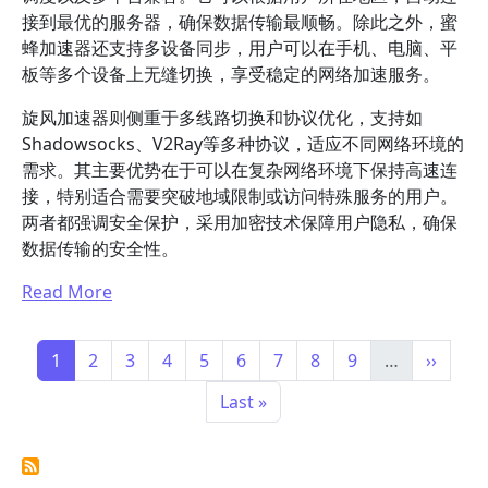
接到最优的服务器，确保数据传输最顺畅。除此之外，蜜
蜂加速器还支持多设备同步，用户可以在手机、电脑、平
板等多个设备上无缝切换，享受稳定的网络加速服务。
旋风加速器则侧重于多线路切换和协议优化，支持如
Shadowsocks、V2Ray等多种协议，适应不同网络环境的
需求。其主要优势在于可以在复杂网络环境下保持高速连
接，特别适合需要突破地域限制或访问特殊服务的用户。
两者都强调安全保护，采用加密技术保障用户隐私，确保
数据传输的安全性。
Read More
Pagination
Page
Page
Page
Page
Page
Page
Page
Page
Page
Next p
1
2
3
4
5
6
7
8
9
…
››
Last page
Last »